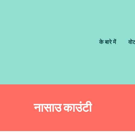
के बारे में
वो
नासाउ काउंटी